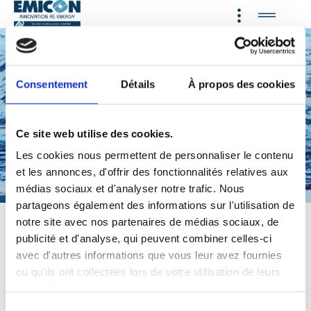
Consentement
Détails
À propos des cookies
Fourniture d'une vaste gamme
de systèmes de
Ce site web utilise des cookies.
rafraîchissement, chauffage,
Les cookies nous permettent de personnaliser le contenu
réfrigération et
et les annonces, d'offrir des fonctionnalités relatives aux
déshumidification
utilisant du
médias sociaux et d'analyser notre trafic. Nous
propane, réfrigérant naturel, et
partageons également des informations sur l'utilisation de
notre site avec nos partenaires de médias sociaux, de
des fluides frigorigènes à faible
publicité et d'analyse, qui peuvent combiner celles-ci
PRG pour les environnements
avec d'autres informations que vous leur avez fournies
industriels, les espaces
ou qu'ils ont collectées lors de votre utilisation de leurs
services.
techniques et les édifices
S