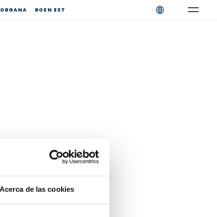
ORGANA
ROEN EST
irmante solicita a Emicon AC S.p.A. que le
 formulario.
Acerca de las cookies