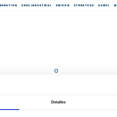
IGERATION
ENEX INDUSTRIAL
EMICON
ETHRATECH
KOBOL
M
os en
Una vez leído
el aviso anterior
, el abajo f
facilite la información solicitada en el presente
FC) Italia Via
a Martana (PG) Italia Via E.
 (PD), Italia
Detalles