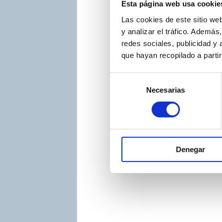
Esta página web usa cookie
Mail:
info@emiconac.it
Mail:
info@ethratech.it
Las cookies de este sitio we
y analizar el tráfico. Ademá
redes sociales, publicidad y
que hayan recopilado a parti
S
Necesarias
e
l
e
c
c
Denegar
i
ó
n
d
e
c
o