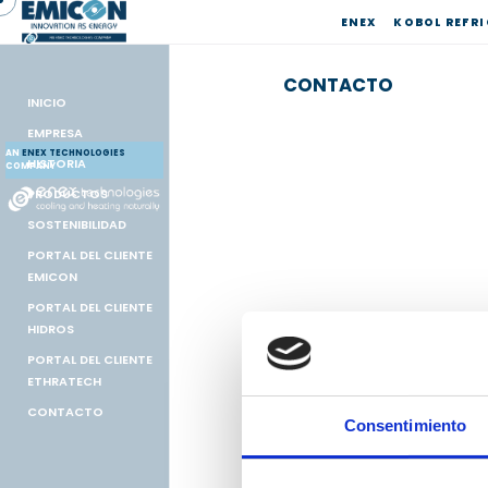
ENEX
KOBOL REFR
CONTACTO
INICIO
Mantengámon
EMPRESA
contacto
AN
ENEX TECHNOLOGIES
HISTORIA
COMPANY
PRODUCTOS
Contacto:
SOSTENIBILIDAD
Emicon AC S.p.A.
PORTAL DEL CLIENTE
Sede administrativa
EMICON
Via A. Volta, 49
PORTAL DEL CLIENTE
47014 Meldola (FC) Italia
HIDROS
Plantas de producción:
PORTAL DEL CLIENTE
Via A. Volta, 49 – 47014 Meldola (
ETHRATECH
dell’artigianato, 12 – 06056 Mass
CONTACTO
Mattei, 20 – 35028 Piove di Sacco
Consentimiento
IVA: IT 03402390409
Tel:
(39) 0543 495611